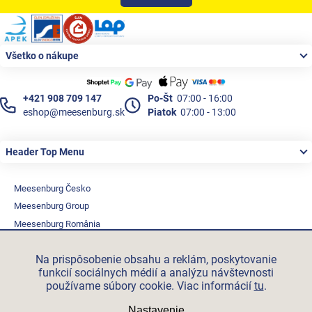
Zápätie
Všetko o nákupe
+421 908 709 147
Po-Št
07:00 - 16:00
eshop@meesenburg.sk
Piatok
07:00 - 13:00
Header Top Menu
Meesenburg Česko
Meesenburg Group
Meesenburg România
Vetraciatechnika.sk
Na prispôsobenie obsahu a reklám, poskytovanie
Triotherm.cz
funkcií sociálnych médií a analýzu návštevnosti
Stroxx.cz
používame súbory cookie. Viac informácií
tu
.
Hochzwei.me
Nastavenie