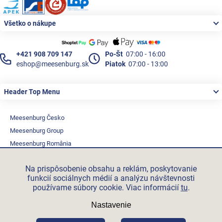
Všetko o nákupe
+421 908 709 147
Po-Št
07:00 - 16:00
eshop@meesenburg.sk
Piatok
07:00 - 13:00
Header Top Menu
Meesenburg Česko
Meesenburg Group
Meesenburg România
Vetraciatechnika.sk
Na prispôsobenie obsahu a reklám, poskytovanie
Triotherm.cz
funkcií sociálnych médií a analýzu návštevnosti
Stroxx.cz
používame súbory cookie. Viac informácií
tu
.
Hochzwei.me
Nastavenie
Ihre-fertigung.de
Certifikovaní partneři