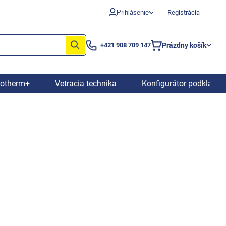
Prihlásenie
Registrácia
Prázdny košík
+421 908 709 147
Nákupný
košík
iotherm+
Vetracia technika
Konfigurátor podkladov