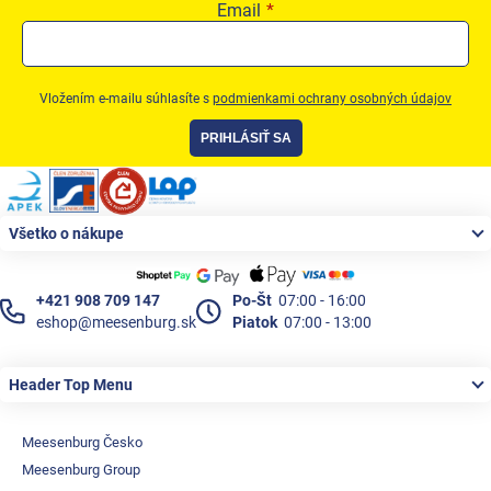
Email
Vložením e-mailu súhlasíte s
podmienkami ochrany osobných údajov
PRIHLÁSIŤ SA
Zápätie
Všetko o nákupe
+421 908 709 147
Po-Št
07:00 - 16:00
eshop@meesenburg.sk
Piatok
07:00 - 13:00
Header Top Menu
Meesenburg Česko
Meesenburg Group