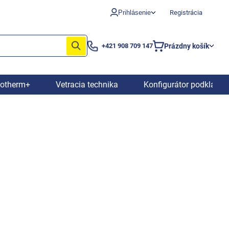
Prihlásenie
Registrácia
Prázdny košík
+421 908 709 147
Nákupný
košík
iotherm+
Vetracia technika
Konfigurátor podkladov