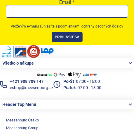
Email
Vložením e-mailu súhlasíte s
podmienkami ochrany osobných údajov
PRIHLÁSIŤ SA
Zápätie
Všetko o nákupe
+421 908 709 147
Po-Št
07:00 - 16:00
eshop@meesenburg.sk
Piatok
07:00 - 13:00
Header Top Menu
Meesenburg Česko
Meesenburg Group