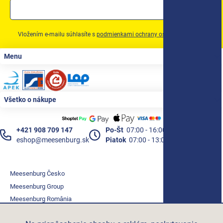
Vložením e-mailu súhlasíte s
podmienkami ochrany osobných údajov
Zápätie
Menu
Všetko o nákupe
+421 908 709 147
Po-Št
07:00 - 16:00
eshop@meesenburg.sk
Piatok
07:00 - 13:00
Meesenburg Česko
Meesenburg Group
Meesenburg România
Vetraciatechnika.sk