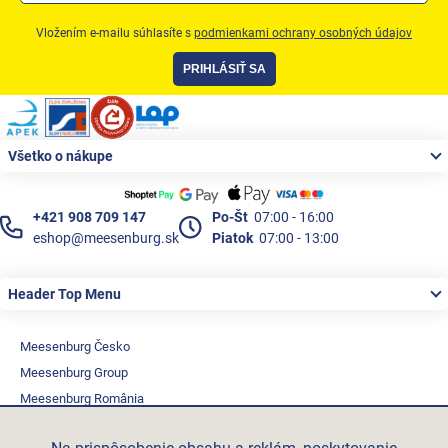
Produkty podľa profesie
Vložením e-mailu súhlasíte s
podmienkami ochrany osobných údajov
Akčná ponuka
PRIHLÁSIŤ SA
Značky
Zápätie
Akčná ponuka
Všetko o nákupe
Fotovoltaické systémy
+421 908 709 147
Po-Št
07:00 - 16:00
Predsadená montáž okien Triotherm+
eshop@meesenburg.sk
Piatok
07:00 - 13:00
Vetracia technika
Header Top Menu
Konfigurátor podkladových profiov
Kontakty
Meesenburg Česko
Meesenburg Group
Prihlásenie
Meesenburg România
Vetraciatechnika.sk