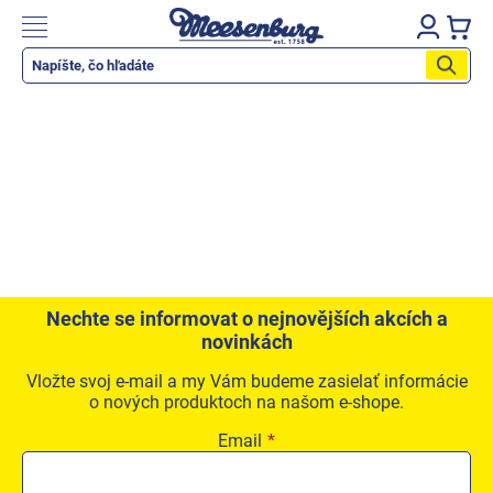
Prejsť
na
Nákupn
obsah
košík
Katalog produktů
Okenné parapety
Všetko pre okná
Všetko pre dvere
Montážne materiály
Náradie a nástroje
Nechte se informovat o nejnovějších akcích a
novinkách
Elektrické + AKU náradie
Vložte svoj e-mail a my Vám budeme zasielať informácie
Zabezpečenie
o nových produktoch na našom e-shope.
Dom, byt, záhrada
Email
Cyklistika/moto