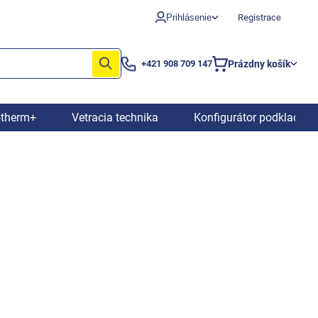
Prihlásenie
Registrace
Prázdny košík
+421 908 709 147
Nákupný
košík
otherm+
Vetracia technika
Konfigurátor podkladový