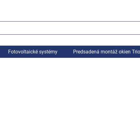
Fotovoltaické systémy
Predsadená montáž okien Tri