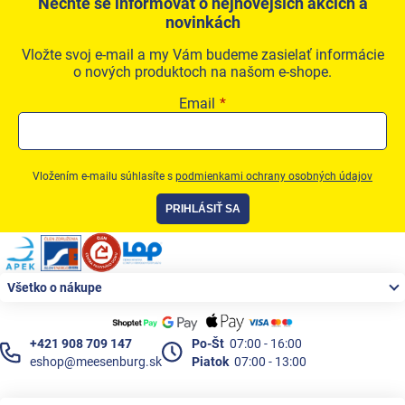
Nechte se informovat o nejnovějších akcích a
novinkách
Vložte svoj e-mail a my Vám budeme zasielať informácie
o nových produktoch na našom e-shope.
Email
Vložením e-mailu súhlasíte s
podmienkami ochrany osobných údajov
PRIHLÁSIŤ SA
Zápätie
Všetko o nákupe
+421 908 709 147
Po-Št
07:00 - 16:00
eshop@meesenburg.sk
Piatok
07:00 - 13:00