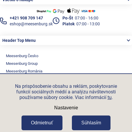
+421 908 709 147
Po-Št
07:00 - 16:00
eshop@meesenburg.sk
Piatok
07:00 - 13:00
Header Top Menu
Meesenburg Česko
Meesenburg Group
Meesenburg România
Vetraciatechnika.sk
Na prispôsobenie obsahu a reklám, poskytovanie
Triotherm.cz
funkcií sociálnych médií a analýzu návštevnosti
Stroxx.cz
používame súbory cookie. Viac informácií
tu
.
Hochzwei.me
Nastavenie
Ihre-fertigung.de
Certifikovaní partneři
Odmietnuť
Súhlasím
Vytvoril Shoptet Premium
Copyright 2026
Meesenburg.sk
.