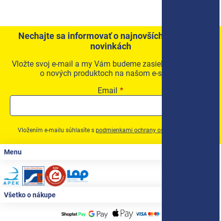
Nechajte sa informovať o najnovších akciách a
novinkách
Vložte svoj e-mail a my Vám budeme zasielať informácie
o nových produktoch na našom e-shope.
Email
Vložením e-mailu súhlasíte s
podmienkami ochrany osobných údajov
Zápätie
Menu
Všetko o nákupe