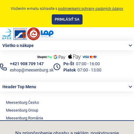
Vložením e-mailu súhlasíte s
podmienkami ochrany osobných údajov
PRIHLÁSIŤ SA
Zápätie
Všetko o nákupe
+421 908 709 147
Po-Št
07:00 - 16:00
eshop@meesenburg.sk
Piatok
07:00 - 13:00
Header Top Menu
Meesenburg Česko
Meesenburg Group
Meesenburg România
Vetraciatechnika.sk
Na prispôsobenie obsahu a reklám, poskytovanie
Triotherm.cz