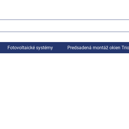
Fotovoltaické systémy
Predsadená montáž okien Tri