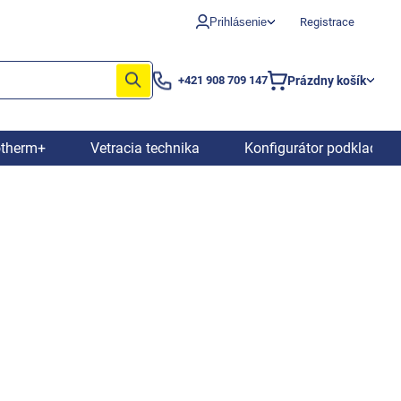
Prihlásenie
Registrace
Prázdny košík
+421 908 709 147
Nákupný
košík
otherm+
Vetracia technika
Konfigurátor podkladový