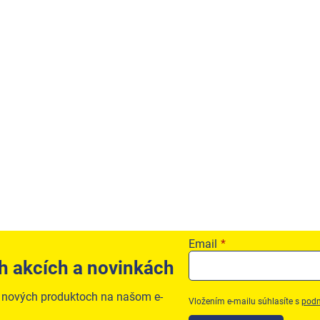
Email
h akcích a novinkách
o nových produktoch na našom e-
Vložením e-mailu súhlasíte s
podm