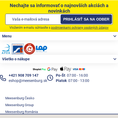
Nechajte sa informovať o najnovších akciách a
novinkách
PRIHLÁSIŤ SA NA ODBER
Vložením e-mailu súhlasíte s
podmienkami ochrany osobných údajov
Zápätie
Menu
Všetko o nákupe
+421 908 709 147
Po-Št
07:00 - 16:00
eshop@meesenburg.sk
Piatok
07:00 - 13:00
Meesenburg Česko
Meesenburg Group
Meesenburg România