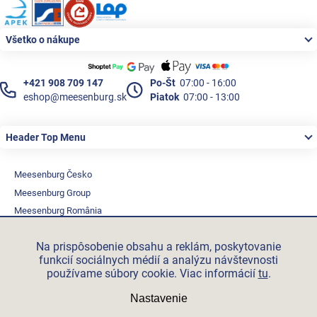
Zápätie
Všetko o nákupe
+421 908 709 147
Po-Št
07:00 - 16:00
eshop@meesenburg.sk
Piatok
07:00 - 13:00
Header Top Menu
Meesenburg Česko
Meesenburg Group
Meesenburg România
Vetraciatechnika.sk
Na prispôsobenie obsahu a reklám, poskytovanie
Triotherm.cz
funkcií sociálnych médií a analýzu návštevnosti
Stroxx.cz
používame súbory cookie. Viac informácií
tu
.
Hochzwei.me
Nastavenie
Ihre-fertigung.de