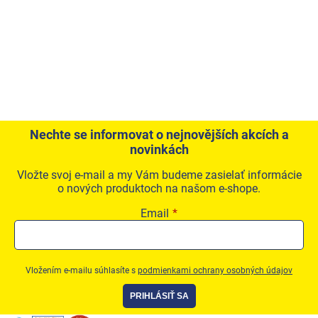
Produkty podľa profesie
Akčná ponuka
Značky
Akčná ponuka
Fotovoltaické systémy
Nechte se informovat o nejnovějších akcích a
novinkách
Predsadená montáž okien Triotherm+
Vložte svoj e-mail a my Vám budeme zasielať informácie
o nových produktoch na našom e-shope.
Vetracia technika
Email
Konfigurátor podkladových profiov
Kontakty
Prihlásenie
Vložením e-mailu súhlasíte s
podmienkami ochrany osobných údajov
PRIHLÁSIŤ SA