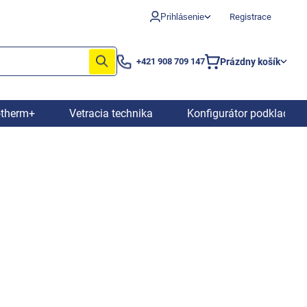
Prihlásenie
Registrace
Prázdny košík
+421 908 709 147
Nákupný
košík
otherm+
Vetracia technika
Konfigurátor podkladový