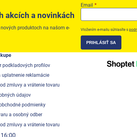
Email
h akcích a novinkách
o nových produktoch na našom e-
Vložením e-mailu súhlasíte s
podm
PRIHLÁSIŤ SA
ákupe
r podkladových profilov
 uplatnenie reklamácie
od zmluvy a vrátenie tovaru
obných údajov
obchodné podmienky
aru a osobný odber
od zmluvy a vrátenie tovaru
 16:00