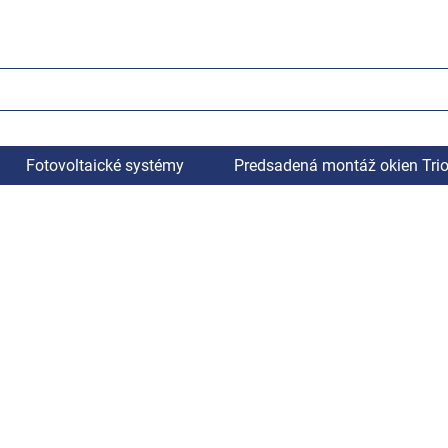
Fotovoltaické systémy
Predsadená montáž okien Tri