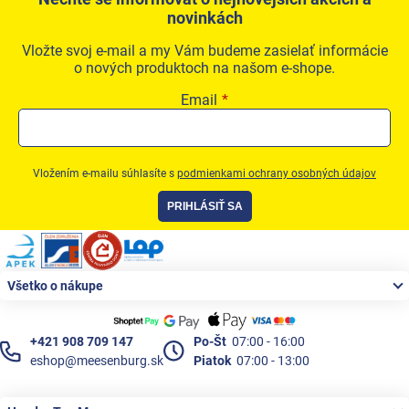
novinkách
Vložte svoj e-mail a my Vám budeme zasielať informácie
o nových produktoch na našom e-shope.
Email
Vložením e-mailu súhlasíte s
podmienkami ochrany osobných údajov
PRIHLÁSIŤ SA
Zápätie
Všetko o nákupe
+421 908 709 147
Po-Št
07:00 - 16:00
eshop@meesenburg.sk
Piatok
07:00 - 13:00