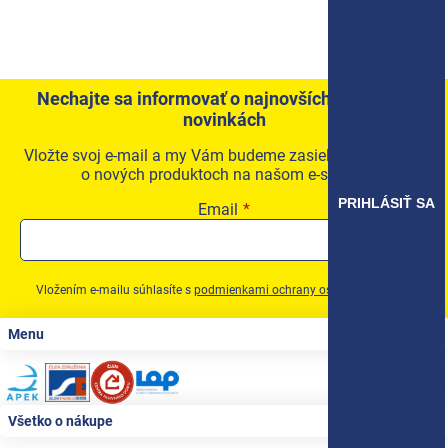
Produkty podľa profesie
Akčná ponuka
Nechajte sa informovať o najnovších akciách a
Značky
novinkách
Akčná ponuka
Vložte svoj e-mail a my Vám budeme zasielať informácie
o nových produktoch na našom e-shope.
Fotovoltaické systémy
PRIHLÁSIŤ SA
Email
Predsadená montáž okien Triotherm+
Vetracia technika
Vložením e-mailu súhlasíte s
podmienkami ochrany osobných údajov
Konfigurátor podkladových profiov
Zápätie
Menu
Kontakty
Prihlásenie
Všetko o nákupe