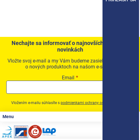
Nechajte sa informovať o najnovších akciách a
novinkách
Vložte svoj e-mail a my Vám budeme zasielať informácie
o nových produktoch na našom e-shope.
Email
Vložením e-mailu súhlasíte s
podmienkami ochrany osobných údajov
Zápätie
Menu