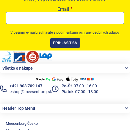
Email
Vložením e-mailu súhlasíte s
podmienkami ochrany osobných údajov
PRIHLÁSIŤ SA
Zápätie
Všetko o nákupe
+421 908 709 147
Po-Št
07:00 - 16:00
eshop@meesenburg.sk
Piatok
07:00 - 13:00
Header Top Menu
Meesenburg Česko