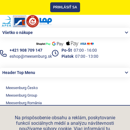
PRIHLÁSIŤ SA
Zápätie
Všetko o nákupe
+421 908 709 147
Po-Št
07:00 - 16:00
eshop@meesenburg.sk
Piatok
07:00 - 13:00
Header Top Menu
Meesenburg Česko
Meesenburg Group
Meesenburg România
Vetraciatechnika.sk
Na prispôsobenie obsahu a reklám, poskytovanie
Triotherm.cz
funkcií sociálnych médií a analýzu návštevnosti
Stroxx.cz
používame súbory cookie. Viac informácií
tu
.