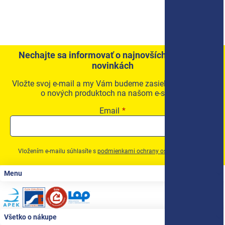
Nechajte sa informovať o najnovších akciách a
novinkách
Vložte svoj e-mail a my Vám budeme zasielať informácie
o nových produktoch na našom e-shope.
Email
Vložením e-mailu súhlasíte s
podmienkami ochrany osobných údajov
Zápätie
Menu
Všetko o nákupe