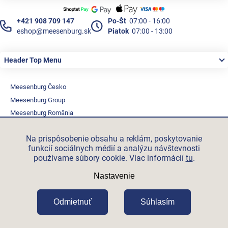
+421 908 709 147
Po-Št
07:00 - 16:00
eshop@meesenburg.sk
Piatok
07:00 - 13:00
Header Top Menu
Meesenburg Česko
Meesenburg Group
Meesenburg România
Vetraciatechnika.sk
Na prispôsobenie obsahu a reklám, poskytovanie
Triotherm.cz
funkcií sociálnych médií a analýzu návštevnosti
Stroxx.cz
používame súbory cookie. Viac informácií
tu
.
Hochzwei.me
Nastavenie
Ihre-fertigung.de
Certifikovaní partneři
Odmietnuť
Súhlasím
Vytvoril Shoptet Premium
Copyright 2026
Meesenburg.sk
.
Všetky práva vyhradené.
Upraviť nastavenie cookies