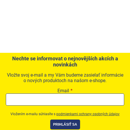
Produkty podľa profesie
Akčná ponuka
Značky
Akčná ponuka
Fotovoltaické systémy
Nechte se informovat o nejnovějších akcích a
novinkách
Predsadená montáž okien Triotherm+
Vložte svoj e-mail a my Vám budeme zasielať informácie
Vetracia technika
o nových produktoch na našom e-shope.
Konfigurátor podkladových profiov
Email
Kontakty
Prihlásenie
Vložením e-mailu súhlasíte s
podmienkami ochrany osobných údajov
PRIHLÁSIŤ SA