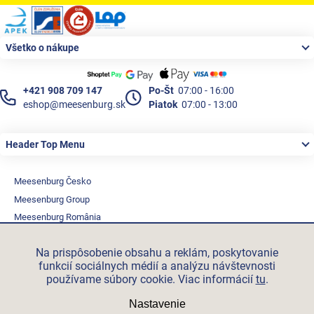
Zápätie
Všetko o nákupe
+421 908 709 147
Po-Št
07:00 - 16:00
eshop@meesenburg.sk
Piatok
07:00 - 13:00
Header Top Menu
Meesenburg Česko
Meesenburg Group
Meesenburg România
Vetraciatechnika.sk
Na prispôsobenie obsahu a reklám, poskytovanie
Triotherm.cz
funkcií sociálnych médií a analýzu návštevnosti
Stroxx.cz
používame súbory cookie. Viac informácií
tu
.
Hochzwei.me
Nastavenie
Ihre-fertigung.de