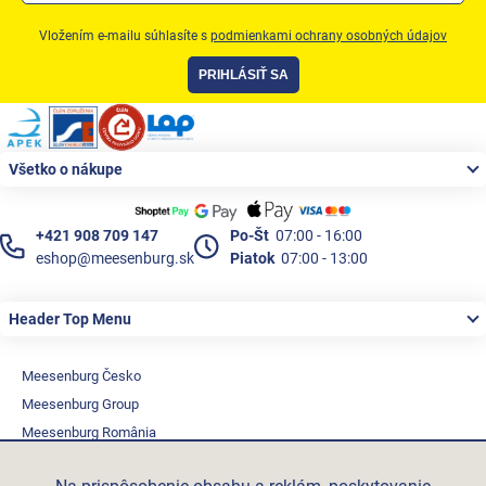
Produkty podľa profesie
Vložením e-mailu súhlasíte s
podmienkami ochrany osobných údajov
Akčná ponuka
PRIHLÁSIŤ SA
Značky
Zápätie
Akčná ponuka
Všetko o nákupe
Fotovoltaické systémy
+421 908 709 147
Po-Št
07:00 - 16:00
Predsadená montáž okien Triotherm+
eshop@meesenburg.sk
Piatok
07:00 - 13:00
Vetracia technika
Header Top Menu
Konfigurátor podkladových profiov
Kontakty
Meesenburg Česko
Meesenburg Group
Prihlásenie
Meesenburg România
Vetraciatechnika.sk