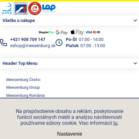
Zápätie
Všetko o nákupe
+421 908 709 147
Po-Št
07:00 - 16:00
eshop@meesenburg.sk
Piatok
07:00 - 13:00
Header Top Menu
Meesenburg Česko
Meesenburg Group
Meesenburg România
Vetraciatechnika.sk
Na prispôsobenie obsahu a reklám, poskytovanie
Triotherm.cz
funkcií sociálnych médií a analýzu návštevnosti
Stroxx.cz
používame súbory cookie. Viac informácií
tu
.
Hochzwei.me
Nastavenie
Ihre-fertigung.de