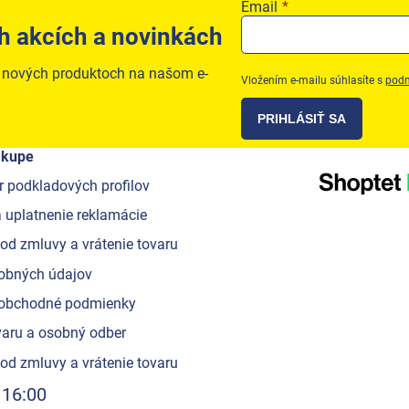
Email
h akcích a novinkách
o nových produktoch na našom e-
Vložením e-mailu súhlasíte s
podm
PRIHLÁSIŤ SA
ákupe
r podkladových profilov
 uplatnenie reklamácie
od zmluvy a vrátenie tovaru
obných údajov
obchodné podmienky
aru a osobný odber
od zmluvy a vrátenie tovaru
 16:00