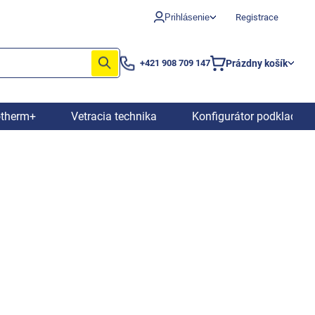
Prihlásenie
Registrace
Prázdny košík
+421 908 709 147
Nákupný
košík
otherm+
Vetracia technika
Konfigurátor podkladový