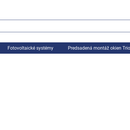
Fotovoltaické systémy
Predsadená montáž okien Tri