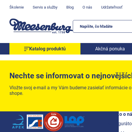
Prejsť
Školenie
Servis a služby
Blog
O nás
Udržateľnosť
na
obsah
Katalog produktů
Akčná ponuka
Okenné parapety
Všetko pre okná
Nechte se informovat o nejnovějšíc
Všetko pre dvere
Vložte svoj e-mail a my Vám budeme zasielať informácie 
Montážne materiály
shope.
Náradie a nástroje
Elektrické + AKU náradie
Zápätie
Všetko o n
Zabezpečenie
Konfiguráto
Dom, byt, záhrada