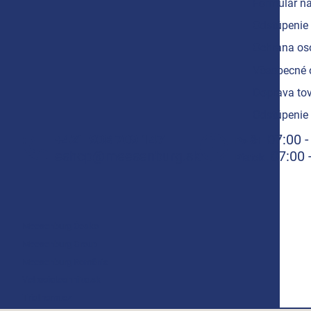
Formulár na
Cyklistika/moto
Odstúpenie 
Produkty podľa profesie
Ochrana os
Akčná ponuka
Včeobecné 
Značky
Doprava tov
Odstúpenie 
+421 908 709 147
07:00 -
Po-Št
eshop@meesenburg.sk
07:00 
Piatok
Meesenburg Česko
Meesenburg Group
Meesenburg România
Vetraciatechnika.sk
Triotherm.cz