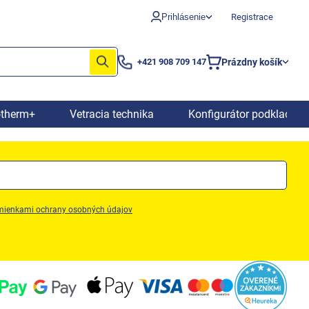
Prihlásenie
Registrace
Prázdny košík
+421 908 709 147
Nákupný
košík
otherm+
Vetracia technika
Konfigurátor podkladový
ienkami ochrany osobných údajov