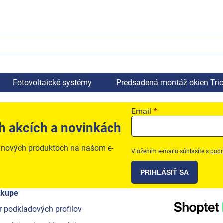
Fotovoltaické systémy
Predsadená montáž okien Tri
Email
h akcích a novinkách
o nových produktoch na našom e-
Vložením e-mailu súhlasíte s
podm
PRIHLÁSIŤ SA
ákupe
r podkladových profilov