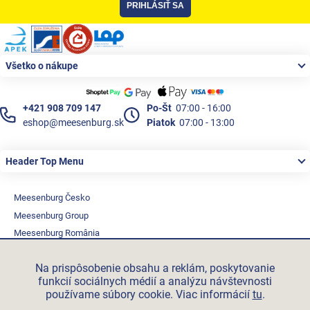
PRIHLÁSIŤ SA
Zápätie
Všetko o nákupe
+421 908 709 147
Po-Št
07:00 - 16:00
eshop@meesenburg.sk
Piatok
07:00 - 13:00
Header Top Menu
Meesenburg Česko
Meesenburg Group
Meesenburg România
Vetraciatechnika.sk
Na prispôsobenie obsahu a reklám, poskytovanie
Triotherm.cz
funkcií sociálnych médií a analýzu návštevnosti
Stroxx.cz
používame súbory cookie. Viac informácií
tu
.
Hochzwei.me