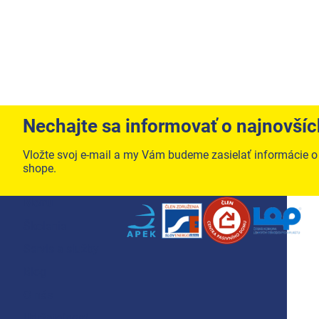
Nechajte sa informovať o najnovší
Vložte svoj e-mail a my Vám budeme zasielať informácie 
shope.
Zápätie
Menu
Školenie
Servis a služby
Blog
O nás
Udržateľnosť