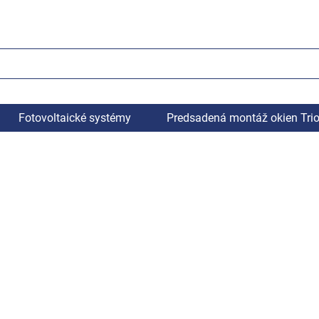
Fotovoltaické systémy
Predsadená montáž okien Tri