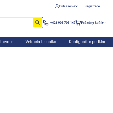
Prihlásenie
Registrace
Prázdny košík
+421 908 709 147
Nákupný
košík
otherm+
Vetracia technika
Konfigurátor podkladový