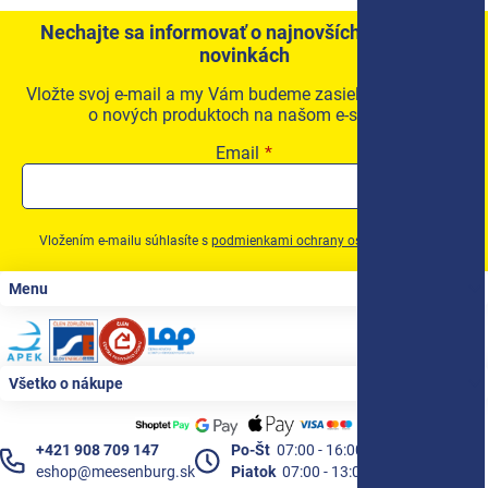
Nechajte sa informovať o najnovších akciách a
novinkách
Vložte svoj e-mail a my Vám budeme zasielať informácie
o nových produktoch na našom e-shope.
Email
Vložením e-mailu súhlasíte s
podmienkami ochrany osobných údajov
Zápätie
Menu
Všetko o nákupe
+421 908 709 147
Po-Št
07:00 - 16:00
eshop@meesenburg.sk
Piatok
07:00 - 13:00