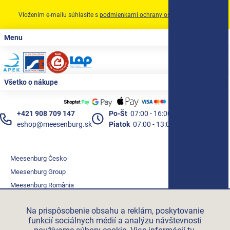
Vložením e-mailu súhlasíte s
podmienkami ochrany osobných údajov
Zápätie
Menu
Všetko o nákupe
+421 908 709 147
Po-Št
07:00 - 16:00
eshop@meesenburg.sk
Piatok
07:00 - 13:00
Meesenburg Česko
Meesenburg Group
Meesenburg România
Vetraciatechnika.sk
Na prispôsobenie obsahu a reklám, poskytovanie
Triotherm.cz
funkcií sociálnych médií a analýzu návštevnosti
Stroxx.cz