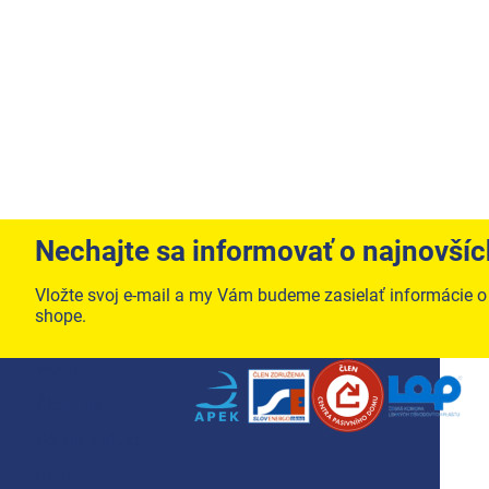
Nechajte sa informovať o najnovší
Vložte svoj e-mail a my Vám budeme zasielať informácie 
shope.
Zápätie
Menu
Školenie
Servis a služby
Blog