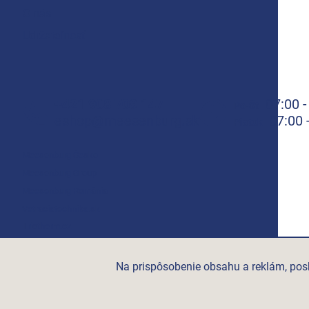
O nás
Udržateľnosť
+421 908 709 147
07:00 -
Po-Št
eshop@meesenburg.sk
07:00 
Piatok
Meesenburg Česko
Meesenburg Group
Meesenburg România
Vetraciatechnika.sk
Triotherm.cz
Stroxx.cz
Hochzwei.me
Na prispôsobenie obsahu a reklám, posk
Ihre-fertigung.de
Certifikovaní partneři