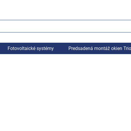
Fotovoltaické systémy
Predsadená montáž okien Tri