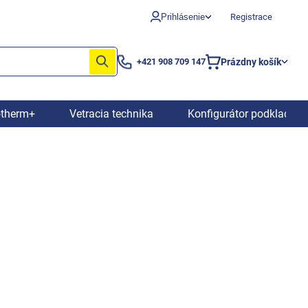
Prihlásenie
Registrace
Prázdny košík
+421 908 709 147
Nákupný
košík
otherm+
Vetracia technika
Konfigurátor podkladový