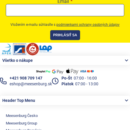
Email
Vložením e-mailu súhlasíte s
podmienkami ochrany osobných údajov
PRIHLÁSIŤ SA
Zápätie
Všetko o nákupe
+421 908 709 147
Po-Št
07:00 - 16:00
eshop@meesenburg.sk
Piatok
07:00 - 13:00
Header Top Menu
Meesenburg Česko
Meesenburg Group