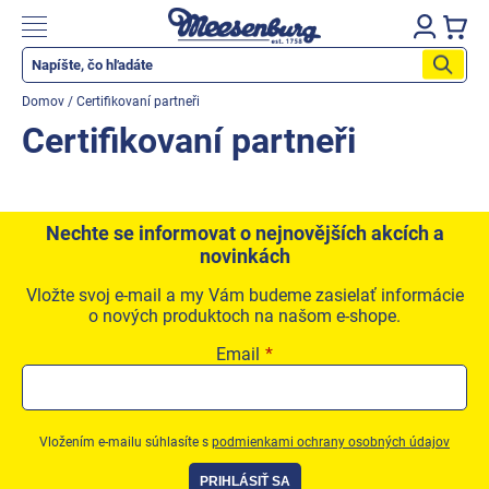
Prejsť
na
Nákupn
obsah
košík
Katalog produktů
Domov
/
Certifikovaní partneři
Okenné parapety
Certifikovaní partneři
Všetko pre okná
Všetko pre dvere
Nechte se informovat o nejnovějších akcích a
novinkách
Montážne materiály
Vložte svoj e-mail a my Vám budeme zasielať informácie
Náradie a nástroje
o nových produktoch na našom e-shope.
Elektrické + AKU náradie
Email
Zabezpečenie
Dom, byt, záhrada
Vložením e-mailu súhlasíte s
podmienkami ochrany osobných údajov
Cyklistika/moto
PRIHLÁSIŤ SA