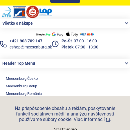
Produkty podľa profesie
Zápätie
Akčná ponuka
Všetko o nákupe
Značky
+421 908 709 147
Po-Št
07:00 - 16:00
Akčná ponuka
eshop@meesenburg.sk
Piatok
07:00 - 13:00
Fotovoltaické systémy
Header Top Menu
Predsadená montáž okien Triotherm+
Vetracia technika
Meesenburg Česko
Meesenburg Group
Konfigurátor podkladových profiov
Meesenburg România
Kontakty
Vetraciatechnika.sk
Na prispôsobenie obsahu a reklám, poskytovanie
Triotherm.cz
Prihlásenie
funkcií sociálnych médií a analýzu návštevnosti
Stroxx.cz
používame súbory cookie. Viac informácií
tu
.
Hochzwei.me
Nastavenie