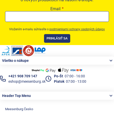
Email
Vložením e-mailu súhlasíte s
podmienkami ochrany osobných údajov
PRIHLÁSIŤ SA
Zápätie
Všetko o nákupe
+421 908 709 147
Po-Št
07:00 - 16:00
eshop@meesenburg.sk
Piatok
07:00 - 13:00
Header Top Menu
Meesenburg Česko