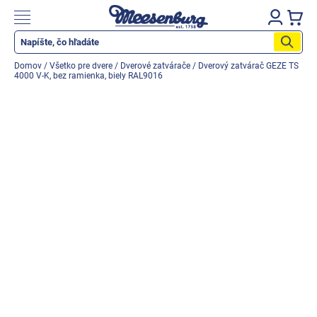
Prejsť
na
Nákupn
obsah
košík
Katalog produktů
Domov
/
Všetko pre dvere
/
Dverové zatvárače
/
Dverový zatvárač GEZE TS
4000 V-K, bez ramienka, biely RAL9016
Okenné parapety
Všetko pre okná
Všetko pre dvere
Montážne materiály
Náradie a nástroje
Elektrické + AKU náradie
Zabezpečenie
Dom, byt, záhrada
Cyklistika/moto