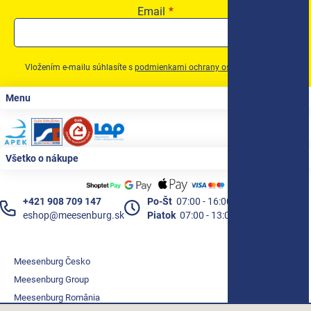
Email
Vložením e-mailu súhlasíte s
podmienkami ochrany osobných údajov
Zápätie
Menu
Všetko o nákupe
+421 908 709 147
Po-Št
07:00 - 16:00
eshop@meesenburg.sk
Piatok
07:00 - 13:00
Meesenburg Česko
Meesenburg Group
Meesenburg România