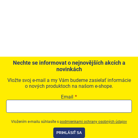
Produkty podľa profesie
Akčná ponuka
Značky
Akčná ponuka
Fotovoltaické systémy
Nechte se informovat o nejnovějších akcích a
novinkách
Predsadená montáž okien Triotherm+
Vložte svoj e-mail a my Vám budeme zasielať informácie
Vetracia technika
o nových produktoch na našom e-shope.
Konfigurátor podkladových profiov
Email
Kontakty
Prihlásenie
Vložením e-mailu súhlasíte s
podmienkami ochrany osobných údajov
PRIHLÁSIŤ SA