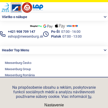
Zápätie
Všetko o nákupe
+421 908 709 147
Po-Št
07:00 - 16:00
eshop@meesenburg.sk
Piatok
07:00 - 13:00
Header Top Menu
Meesenburg Česko
Meesenburg Group
Meesenburg România
Vetraciatechnika.sk
Na prispôsobenie obsahu a reklám, poskytovanie
Triotherm.cz
funkcií sociálnych médií a analýzu návštevnosti
Stroxx.cz
používame súbory cookie. Viac informácií
tu
.
Hochzwei.me
Nastavenie
Ihre-fertigung.de