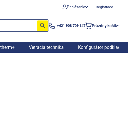
Prihlásenie
Registrace
Prázdny košík
+421 908 709 147
Nákupný
košík
otherm+
Vetracia technika
Konfigurátor podkladový