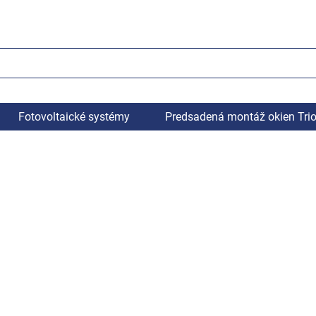
Fotovoltaické systémy
Predsadená montáž okien Tri