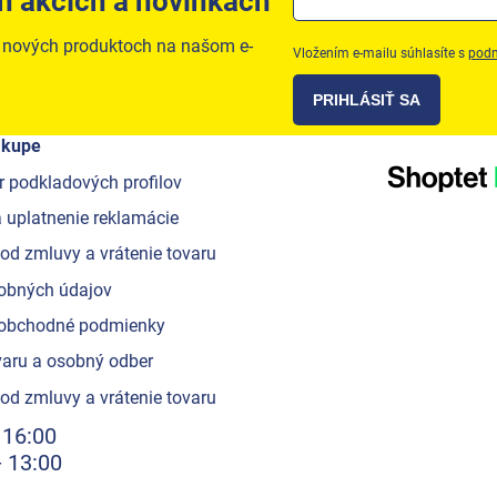
h akcích a novinkách
o nových produktoch na našom e-
Vložením e-mailu súhlasíte s
podm
PRIHLÁSIŤ SA
ákupe
r podkladových profilov
 uplatnenie reklamácie
od zmluvy a vrátenie tovaru
obných údajov
obchodné podmienky
aru a osobný odber
od zmluvy a vrátenie tovaru
 16:00
- 13:00