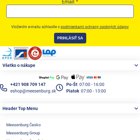
Email
Vložením e-mailu súhlasíte s
podmienkami ochrany osobných údajov
PRIHLÁSIŤ SA
Zápätie
Všetko o nákupe
+421 908 709 147
Po-Št
07:00 - 16:00
eshop@meesenburg.sk
Piatok
07:00 - 13:00
Header Top Menu
Meesenburg Česko
Meesenburg Group