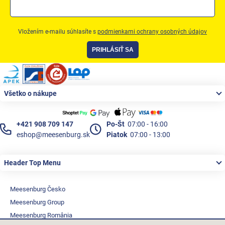
Vložením e-mailu súhlasíte s
podmienkami ochrany osobných údajov
PRIHLÁSIŤ SA
Zápätie
Všetko o nákupe
+421 908 709 147
Po-Št
07:00 - 16:00
eshop@meesenburg.sk
Piatok
07:00 - 13:00
Header Top Menu
Meesenburg Česko
Meesenburg Group
Meesenburg România