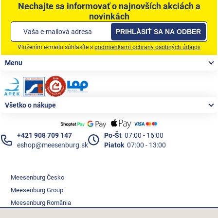
Nechajte sa informovať o najnovších akciách a
novinkách
PRIHLÁSIŤ SA NA ODBER
Vložením e-mailu súhlasíte s
podmienkami ochrany osobných údajov
Zápätie
Menu
Všetko o nákupe
+421 908 709 147
Po-Št
07:00 - 16:00
eshop@meesenburg.sk
Piatok
07:00 - 13:00
Meesenburg Česko
Meesenburg Group
Meesenburg România
Vetraciatechnika.sk