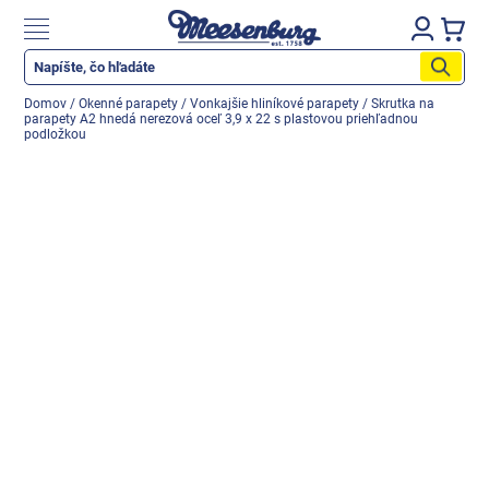
Prejsť
na
Nákupn
obsah
košík
Katalóg produktov
Domov
/
Okenné parapety
/
Vonkajšie hliníkové parapety
/
Skrutka na
parapety A2 hnedá nerezová oceľ 3,9 x 22 s plastovou priehľadnou
Okenné parapety
podložkou
Všetko pre okná
Všetko pre dvere
Montážne materiály
Náradie a nástroje
Elektrické + AKU náradie
Zabezpečenie
Dom, byt, záhrada
Cyklistika/moto