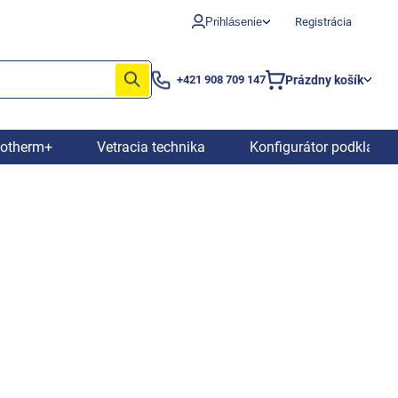
Prihlásenie
Registrácia
Prázdny košík
+421 908 709 147
Nákupný
košík
iotherm+
Vetracia technika
Konfigurátor podkladov