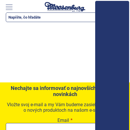
Prejsť
na
Nákupn
obsah
košík
Katalóg produktov
Okenné parapety
Všetko pre okná
Všetko pre dvere
Montážne materiály
Náradie a nástroje
Nechajte sa informovať o najnovších akciách a
Elektrické + AKU náradie
novinkách
Zabezpečenie
Vložte svoj e-mail a my Vám budeme zasielať informácie
o nových produktoch na našom e-shope.
Dom, byt, záhrada
Email
Cyklistika/moto