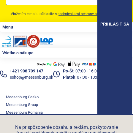
Produkty podľa profesie
Vložením e-mailu súhlasíte s
podmienkami ochrany osobných údajov
Akčná ponuka
PRIHLÁSIŤ SA
Zápätie
Menu
Značky
Akčná ponuka
Všetko o nákupe
Fotovoltaické systémy
Predsadená montáž okien Triotherm+
+421 908 709 147
Po-Št
07:00 - 16:00
eshop@meesenburg.sk
Piatok
07:00 - 13:00
Vetracia technika
Konfigurátor podkladových profiov
Meesenburg Česko
Kontakty
Meesenburg Group
Meesenburg România
Prihlásenie
Vetraciatechnika.sk
Na prispôsobenie obsahu a reklám, poskytovanie
Triotherm.cz
funkcií sociálnych médií a analýzu návštevnosti