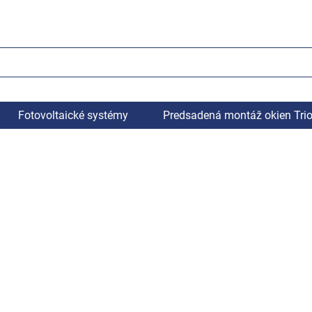
Fotovoltaické systémy
Predsadená montáž okien Tri