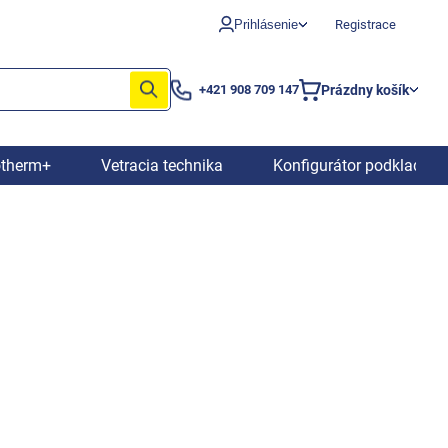
Prihlásenie
Registrace
Prázdny košík
+421 908 709 147
Nákupný
košík
otherm+
Vetracia technika
Konfigurátor podkladový