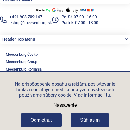
+421 908 709 147
Po-Št
07:00 - 16:00
eshop@meesenburg.sk
Piatok
07:00 - 13:00
Header Top Menu
Meesenburg Česko
Meesenburg Group
Meesenburg România
Vetraciatechnika.sk
Na prispôsobenie obsahu a reklám, poskytovanie
Triotherm.cz
funkcií sociálnych médií a analýzu návštevnosti
Stroxx.cz
používame súbory cookie. Viac informácií
tu
.
Hochzwei.me
Nastavenie
Ihre-fertigung.de
Certifikovaní partneři
Odmietnuť
Súhlasím
Vytvoril Shoptet Premium
Copyright 2026
Meesenburg.sk
.