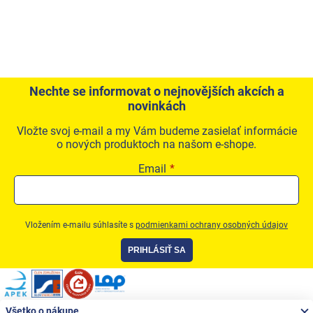
Nechte se informovat o nejnovějších akcích a
novinkách
Vložte svoj e-mail a my Vám budeme zasielať informácie
o nových produktoch na našom e-shope.
Email
Vložením e-mailu súhlasíte s
podmienkami ochrany osobných údajov
PRIHLÁSIŤ SA
Zápätie
Všetko o nákupe