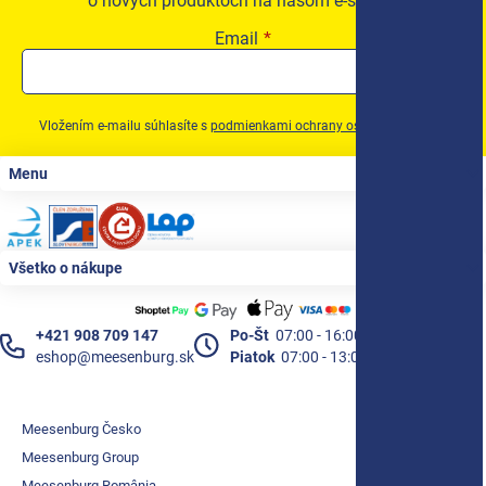
o nových produktoch na našom e-shope.
Email
Vložením e-mailu súhlasíte s
podmienkami ochrany osobných údajov
Zápätie
Menu
Všetko o nákupe
+421 908 709 147
Po-Št
07:00 - 16:00
eshop@meesenburg.sk
Piatok
07:00 - 13:00
Meesenburg Česko
Meesenburg Group
Meesenburg România